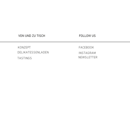
> VERPACKUNGE
> ACCESSOIRES
VON UND ZU TISCH
FOLLOW US
KONZEPT
FACEBOOK
DELIKATESSENLADEN
INSTAGRAM
NEWSLETTER
TASTINGS