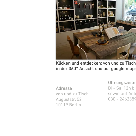
Klicken und entdecken: von und zu Tisc
in der 360° Ansicht und auf google map
Öffnungszeite
Di - Sa: 12h b
Adresse
sowie auf Anf
von und zu Tisch
030 - 24626
Auguststr. 52
10119 Berlin