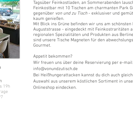
Tagsüber Feinkostladen, an Sommerabenden lausc
Feinkostbar mit 10 Tischen am charmanten Park Gi
gegenüber
von und zu Tisch
- exklusiver und gemü
kaum genießen.
Mit Blick ins Grüne befinden wir uns am schönsten 
Auguststrasse - eingedeckt mit Feinkostraritäten au
regionalen Spezialitäten und Produkten aus Berli
sind unsere Tische Magneten für den abwechslung
Gourmet.
Appetit bekommen?
h
Wir freuen uns über deine Reservierung per e-mai
s
info@vonundzutisch.de
Bei Heißhungerattacken kannst du dich auch gleich
n
Auswahl aus unserem köstlichen Sortiment in uns
is 19h
Onlineshop eindecken.
rage
897