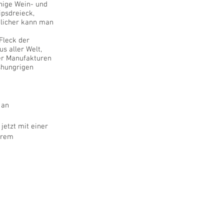
hige Wein- und
psdreieck,
tlicher kann man
Fleck der
s aller Welt,
ner Manufakturen
shungrigen
l an
 jetzt
mit einer
erem