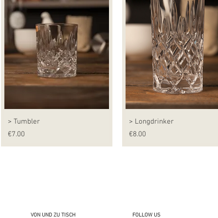
> Tumbler
> Longdrinker
Preis
Preis
€7.00
€8.00
VON UND ZU TISCH
FOLLOW US