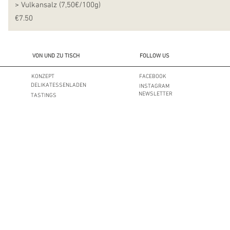
> Vulkansalz (7,50€/100g)
Preis
€7.50
VON UND ZU TISCH
FOLLOW US
KONZEPT
FACEBOOK
DELIKATESSENLADEN
INSTAGRAM
NEWSLETTER
TASTINGS