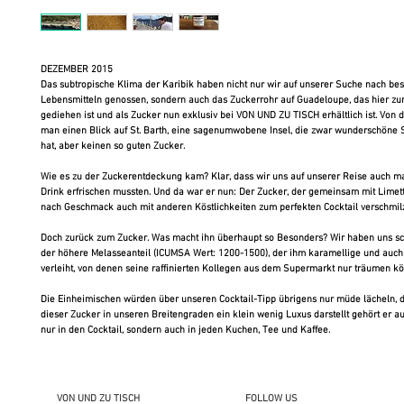
DEZEMBER 2015
Das subtropische Klima der Karibik haben nicht nur wir auf unserer Suche nach be
Lebensmitteln genossen, sondern auch das Zuckerrohr auf Guadeloupe, das hier zur 
gediehen ist und als Zucker nun exklusiv bei VON UND ZU TISCH erhältlich ist. Von d
man einen Blick auf St. Barth, eine sagenumwobene Insel, die zwar wunderschöne S
hat, aber keinen so guten Zucker.
Wie es zu der Zuckerentdeckung kam? Klar, dass wir uns auf unserer Reise auch ma
Drink erfrischen mussten. Und da war er nun: Der Zucker, der gemeinsam mit Limett
nach Geschmack auch mit anderen Köstlichkeiten zum perfekten Cocktail verschmilz
Doch zurück zum Zucker. Was macht ihn überhaupt so Besonders? Wir haben uns sch
der höhere Melasseanteil (ICUMSA Wert: 1200-1500), der ihm karamellige und auch 
verleiht, von denen seine raffinierten Kollegen aus dem Supermarkt nur träumen kö
Die Einheimischen würden über unseren Cocktail-Tipp übrigens nur müde lächeln, 
dieser Zucker in unseren Breitengraden ein klein wenig Luxus darstellt gehört er au
nur in den Cocktail, sondern auch in jeden Kuchen, Tee und Kaffee.
VON UND ZU TISCH
FOLLOW US